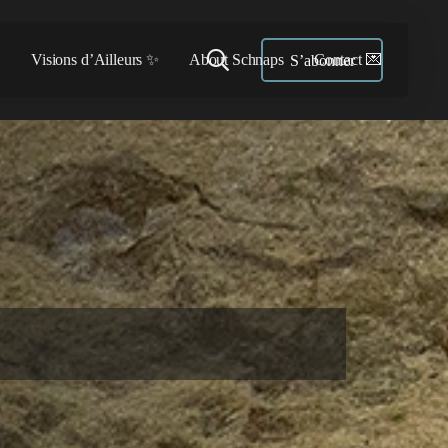

Visions d’Ailleurs ✨
About Schnaps
Contact 💌
S’abonner