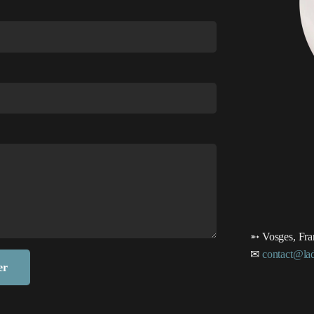
➵
Vosges, Fra
✉
contact@lad
er