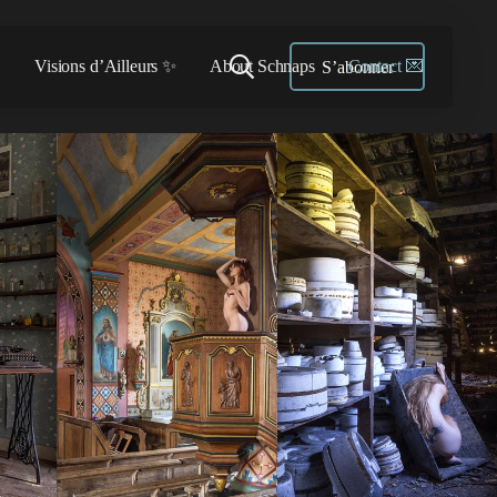

Visions d’Ailleurs ✨
About Schnaps
Contact 💌
S’abonner