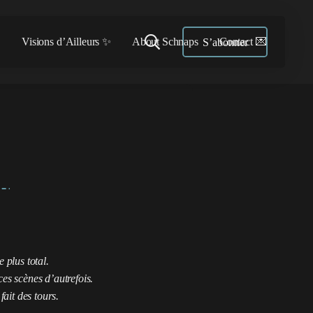

Visions d’Ailleurs ✨
About Schnaps
Contact 💌
S’abonner
 plus total.
es scènes d’autrefois.
fait des tours.