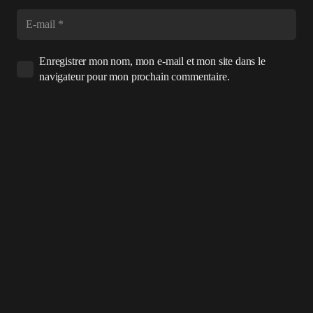
Enregistrer mon nom, mon e-mail et mon site dans le
navigateur pour mon prochain commentaire.
Laisser un commentaire
LADYSCHNAPS.FR
S’abonner aux News